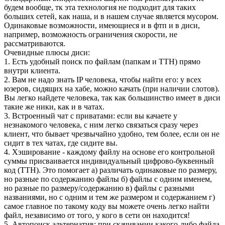
будем вообще, тк эта технология не подходит для таких
больших сетей, как наша, и в нашем случае является мусором.
Одинаковые возможности, имеющиеся и в фтп и в диси,
например, возможность ограничения скорости, не
рассматриваются.
Очевидные плюсы диси:
1. Есть удобный поиск по файлам (папкам и ТТН) прямо
внутри клиента.
2. Вам не надо знать IP человека, чтобы найти его: у всех
юзеров, сидящих на хабе, можно качать (при наличии слотов).
Вы легко найдете человека, так как большинство имеет в диси
такие же ники, как и в чатах.
3. Встроенный чат с приватами: если вы качаете у
незнакомого человека, с ним легко связаться сразу через
клиент, что бывает чрезвычайно удобно, тем более, если он не
сидит в тех чатах, где сидите вы.
4. Хэширование - каждому файлу на основе его контрольной
суммы присваивается индивидуальный цифрово-буквенный
код (TTH). Это помогает а) различать одинаковые по размеру,
но разные по содержанию файлы б) файлы с одним именем,
но разные по размеру/содержанию в) файлы с разными
названиями, но с одним и тем же размером и содержанием г)
самое главное по такому коду вы можете очень легко найти
файл, независимо от того, у кого в сети он находится!
5. Автопоиск альтернатив: при скачивании какого-либо файла