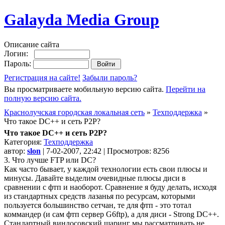
Galayda Media Group
Описание сайта
Логин:
Пароль:
Регистрация на сайте!
Забыли пароль?
Вы просматриваете мобильную версию сайта.
Перейти на
полную версию сайта.
Краснолучская городская локальная сеть
»
Техподдержка
»
Что такое DC++ и сеть Р2Р?
Что такое DC++ и сеть Р2Р?
Категория:
Техподдержка
автор:
slon
| 7-02-2007, 22:42 | Просмотров: 8256
3. Что лучше FTP или DC?
Как часто бывает, у каждой технологии есть свои плюсы и
минусы. Давайте выделим очевидные плюсы диси в
сравнении с фтп и наоборот. Сравнение я буду делать, исходя
из стандартных средств лазанья по ресурсам, которыми
пользуется большинство сетчан, те для фтп - это тотал
коммандер (и сам фтп сервер G6ftp), а для диси - Strong DC++.
Стандартный виндосовский шаринг мы рассматривать не