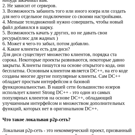
нибудь закачивал вам.
2. Не зависит от серверов.
3. Возможность забанить того или иного юзера или создать
для него отдельное подключение со своими настройками.
4. Меньше телодвижений нужно совершить, чтобы новый
файл добавился в шарку.
5. Возможность качать у других, но не давать свои
ресуры(плюс для жадных )
6. Может я чего-то забыл, потом добавлю.
4. Какие клиенты есть для диси?
Для диси существует множество клиентов, порядка ста
сорока. Некоторые проекты развиваются, некоторые давно
закрыты. Клиенты пишутся на основе открытого кода, они
бесплатны. Основным клиентом является DC++, на его коде
созданы многие другие популярные клиенты. Сам DC++
обладает простым интерфейсом и базовой
функциональностью. В нашей сети большинство юзеров
использует клиент Strong DC++ - это один из самых
популярных клиентов на основе DC++, обладающий
улучшенным интерфейсом и множеством дополнительных
функций, которых нет в оригинальном DC++.
Что такое локальная p2p-сеть?
Локальная p2p-сеть - это некоммерческий проект, призванный