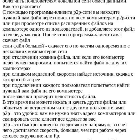
облегчить пользователям локальной сети обмен данными.
Как это работает?
С помощью программы-клиента p2p-сети вы находите
нужный вам файл через поиск по всем компьютерам p2p-сети
или при просмотре списка расшаренных файлов на
компьютере одного из пользователей, и добавляете этот файл
в очередь закачки. После этого программа-клиент сама:
скачает файл
если файл большой - скачает его по частям одновременно с
нескольких компьютеров сети
при отключении хозяина файла, или если его компьютер
перегружен запросами, попытается найти файл на других
компьютерах
при слишком медленной скорости найдет источник, скачка с
которого быстрее
при подключении каждого пользователя попытается найти
нужный вам файл на его компьютере
после закачки проверит целостность файла.
В это время вы можете искать и качать другие файлы или
общаться во встроенном чате с другими пользователями.
p2p - это удобно: вам не нужно знать адреса компьютеров или
сканировать сеть: клиент все сделает за вас.
p2p - это быстро: клиенты соединяются напрямую, за счет
чего достигается скорость, большая, чем при работе через
сетевое окружение или ftp.