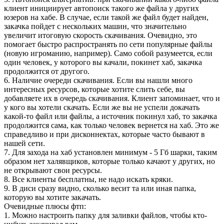
клиент инициирует автопоиск такого же файла у других
юзеров на хабе. В случае, если такой же файл будет найден,
закачка пойдет с нескольких машин, что значительно
увеличит итоговую скорость скачивания. Очевидно, это
помогает быстро распространять по сети популярные файлы
(новую игроманию, например). Само собой разумеется, если
один человек, у которого вы качали, покинет хаб, закачка
продолжится от другого.
6. Наличие очереди скачивания. Если вы нашли много
интересных ресурсов, которые хотите слить себе, вы
добавляете их в очередь скачивания. Клиент запоминает, что и
у кого вы хотели скачать. Если же вы не успели докачать
какой-то файл или файлы, а источник покинул хаб, то закачка
продолжится сама, как только человек вернется на хаб. Это же
справедливо и при дисконнектах, которые часто бывают в
нашей сети.
7. Для захода на хаб установлен минимум - 5 Гб шарки, таким
образом нет халявщиков, которые только качают у других, но
не открывают свои ресурсы.
8. Все клиенты бесплатны, не надо искать кряки.
9. В диси сразу видно, сколько весит та или иная папка,
которую вы хотите закачать.
Очевидные плюсы фтп:
1. Можно настроить папку для заливки файлов, чтобы кто-